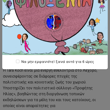
Να μην εμφανιστεί ξανά αυτό για 6 ώρες
Η Tara Koch είναι μία ενεργή εθελόντρια στο Λέχοβο,
συνεισφέροντας σε διάφορες πτυχές της
πολιτιστικής και κοινοτικής ζωής του χωριού.
Υποστηρίζει τον πολιτιστικό σύλλογο «Προφήτης
Ηλίας», βοηθώντας στη διοργάνωση τοπικών
εκδηλώσεων για τα μέλη του και τους κατοίκους, οι
οποίες είναι απαραίτητες για