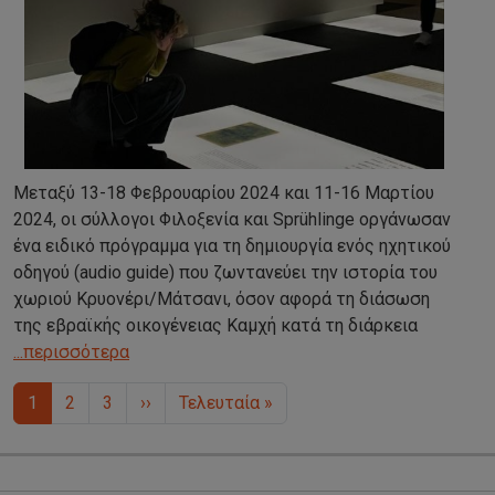
Μεταξύ 13-18 Φεβρουαρίου 2024 και 11-16 Μαρτίου
2024, οι σύλλογοι Φιλοξενία και Sprühlinge οργάνωσαν
ένα ειδικό πρόγραμμα για τη δημιουργία ενός ηχητικού
οδηγού (audio guide) που ζωντανεύει την ιστορία του
χωριού Κρυονέρι/Μάτσανι, όσον αφορά τη διάσωση
της εβραϊκής οικογένειας Καμχή κατά τη διάρκεια
...περισσότερα
Σελιδοποίηση
Next page
Last page
1
2
3
››
Τελευταία »