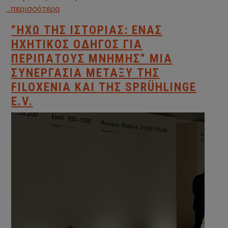
...περισσότερα
“ΗΧΏ ΤΗΣ ΙΣΤΟΡΊΑΣ: ΈΝΑΣ
ΗΧΗΤΙΚΌΣ ΟΔΗΓΌΣ ΓΙΑ
ΠΕΡΙΠΆΤΟΥΣ ΜΝΉΜΗΣ“ ΜΙΑ
ΣΥΝΕΡΓΑΣΊΑ ΜΕΤΑΞΎ ΤΗΣ
FILOXENIA ΚΑΙ ΤΗΣ SPRÜHLINGE
E.V.