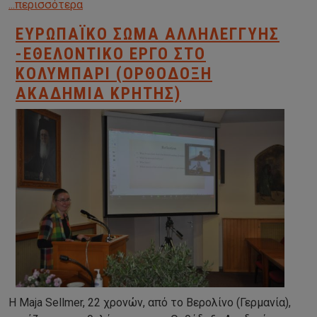
...περισσότερα
ΕΥΡΩΠΑΪΚΌ ΣΏΜΑ ΑΛΛΗΛΕΓΓΎΗΣ
-ΕΘΕΛΟΝΤΙΚΌ ΈΡΓΟ ΣΤΟ
ΚΟΛΥΜΠΆΡΙ (ΟΡΘΌΔΟΞΗ
ΑΚΑΔΗΜΊΑ ΚΡΉΤΗΣ)
Η Maja Sellmer, 22 χρονών, από το Βερολίνο (Γερμανία),