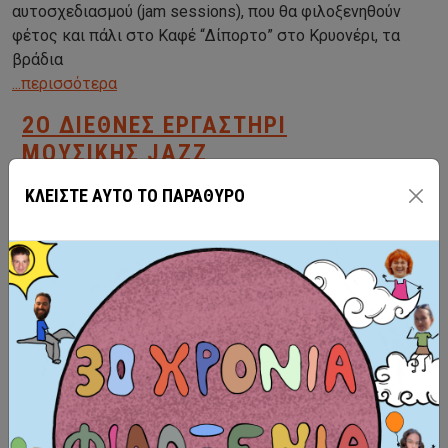
αυτοσχεδιασμού (jam sessions), που θα φιλοξενηθούν
φέτος και πάλι στο Καφέ “Δίπορτο” στο Κρυονέρι, τα
βράδια
...περισσότερα
2O ΔΙΕΘΝΕΣ ΕΡΓΑΣΤΗΡΙ
ΜΟΥΣΙΚΗΣ JAZZ
ΚΛΕΙΣΤΕ ΑΥΤΟ ΤΟ ΠΑΡΑΘΥΡΟ
Στο πλαίσιο των εκπαιδευτικών της δράσεων η
Διαπολιτισμική – Περιβαλλοντική Οργάνωση
“ΦΙΛΟΞΕΝΙΑ” διοργανώνει για 2η συνεχή χρονιά το
Διεθνές Εργαστήρι Μουσικής Τζαζ στο Κρυονέρι
Κορινθίας, σε συνεργασία με τον Πολιτιστικό Σύλλογο
Νέων Κρυονερίου και με τοπικούς φορείς.
...περισσότερα
2O ΔΙΕΘΝΕΣ ΕΡΓΑΣΤΗΡΙ
ΜΟΥΣΙΚΗΣ JAZZ