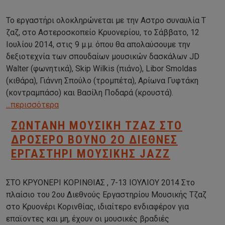
Το εργαστήρι ολοκληρώνεται με την Αστρο συναυλία Τ
ζαζ, στο Αστεροσκοπείο Κρυονερίου, το Σάββατο, 12
Ιουλίου 2014, στις 9 μ.μ. όπου θα απολαύσουμε την
δεξιοτεχνία των σπουδαίων μουσικών δασκάλων JD
Walter (φωνητικά), Skip Wilkis (πιάνο), Libor Smoldas
(κιθάρα), Γιάννη Σπούλο (τρομπέτα), Αρίωνα Γυφτάκη
(κοντραμπάσο) και Βασίλη Ποδαρά (κρουστά).
...περισσότερα
ΖΩΝΤΑΝΉ ΜΟΥΣΙΚΉ ΤΖΑΖ ΣΤΟ
ΔΡΟΣΕΡΌ ΒΟΥΝΌ 2O ΔΙΕΘΝΕΣ
ΕΡΓΑΣΤΗΡΙ ΜΟΥΣΙΚΗΣ JAZZ
ΣΤΟ ΚΡΥΟΝΕΡΙ ΚΟΡΙΝΘΙΑΣ , 7-13 ΙΟΥΛΙΟΥ 2014 Στο
πλαίσιο του 2ου Διεθνούς Εργαστηρίου Μουσικής Τζαζ
στο Κρυονέρι Κορινθίας, ιδιαίτερο ενδιαφέρον για
επαϊοντες και μη, έχουν οι μουσικές βραδιές