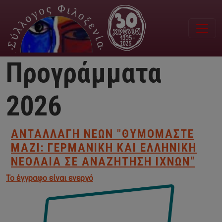
Παράκαμψη προς το κυρίως περιεχόμενο
Προγράμματα
2026
ΑΝΤΑΛΛΑΓΉ ΝΈΩΝ "ΘΥΜΌΜΑΣΤΕ
ΜΑΖΊ: ΓΕΡΜΑΝΙΚΉ ΚΑΙ ΕΛΛΗΝΙΚΉ
ΝΕΟΛΑΊΑ ΣΕ ΑΝΑΖΉΤΗΣΗ ΙΧΝΏΝ"
Το έγγραφο είναι ενεργό