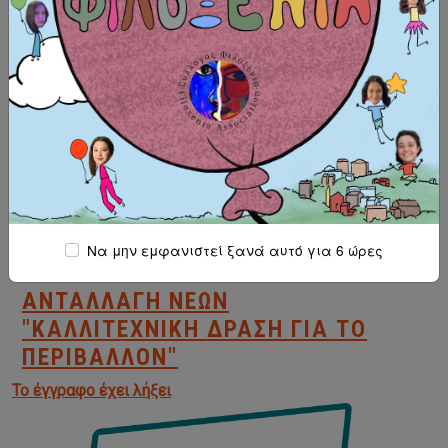
Το έγγραφο έχει λήξει
Ανταλλαγή Νέων "Girls across Borders - Vision for
Tomorrow II" σε συνεργασία με τον εταίρο μας
Wiesbaden International, που έχει την έδρα του στo
Βισμπάντεν, Γερμανία. Ημερομηνίες: 28.06.-05.07.2026
στο Βισμπάντεν, Γερμανία και 29.07.-05.08.26 στο
Κρυονέρι Κορινθίας, Ελλάδα. Θεματολογία: φεμινισμός
Να μην εμφανιστεί ξανά αυτό για 6 ώρες
...περισσότερα
ΑΝΤΑΛΛΑΓΉ ΝΈΩΝ
"ΚΑΛΛΙΤΕΧΝΙΚΉ ΔΡΆΣΗ ΓΙΑ ΤΟ
ΠΕΡΙΒΆΛΛΟΝ"
Το έγγραφο έχει λήξει