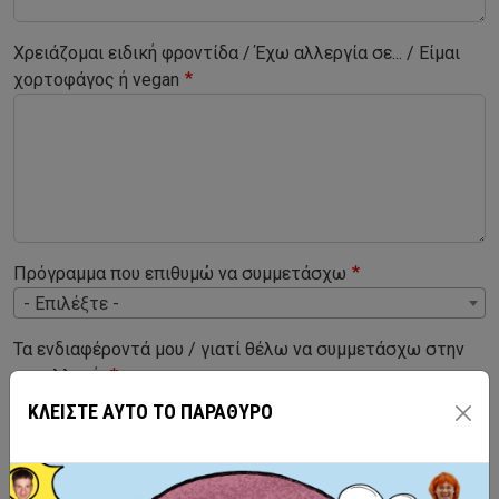
Χρειάζομαι ειδική φροντίδα / Έχω αλλεργία σε... / Είμαι
χορτοφάγος ή vegan
Πρόγραμμα που επιθυμώ να συμμετάσχω
- Επιλέξτε -
Τα ενδιαφέροντά μου / γιατί θέλω να συμμετάσχω στην
ανταλλαγή
ΚΛΕΙΣΤΕ ΑΥΤΟ ΤΟ ΠΑΡΑΘΥΡΟ