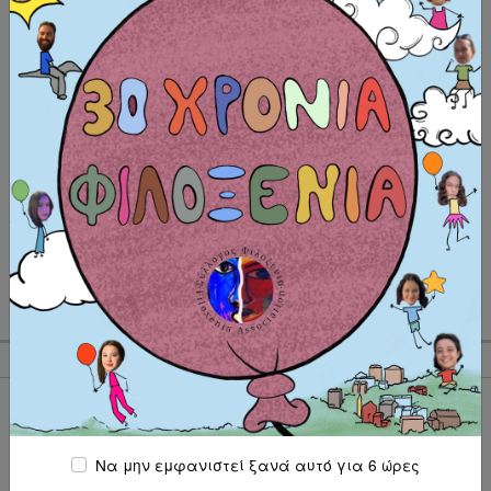
Δεσμεύομαι να συμμετέχω ενεργά στο πρόγραμμα
Συμφωνώ να φωτογραφηθώ και να βιντεοσκοπηθώ για
τους σκοπούς της ανταλλαγής νέων και να αναρτηθώ
στην ιστοσελίδα του συλλόγου και στα μέσα
κοινωνικής δικτύωσης.
Δεσμεύομαι να πληρώσω το κόστος συμμετοχής
Υποβολή
ΜΈΛΟΣ ΣΕ:
Να μην εμφανιστεί ξανά αυτό για 6 ώρες